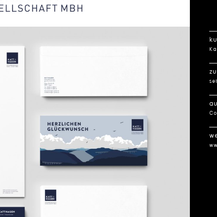
k
Ka
z
se
a
Co
w
ww