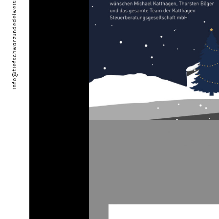
info@tiefschwarzundedelweiss.de