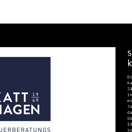
D
K
J
i
m
J
d
ü
I
s