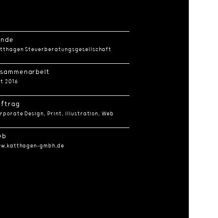
unde
tthagen Steuerberatungsgesellschaft
usammenarbeit
it 2016
uftrag
rporate Design, Print, Illustration, Web
eb
w.katthagen-gmbh.de