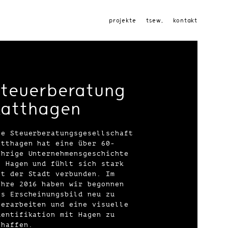
projekte
tsew.
kontakt
steuerberatung
katthagen
ie Steuerberatungsgesellschaft
atthagen hat eine über 60-
ährige Unternehmensgeschichte
n Hagen und fühlt sich stark
it der Stadt verbunden. Im
ahre 2016 haben wir begonnen
as Erscheinungsbild neu zu
berarbeiten und eine visuelle
dentifikation mit Hagen zu
chaffen.