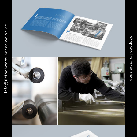
info@tiefschwarzundedelweiss.de
shoppen im tsew.shop