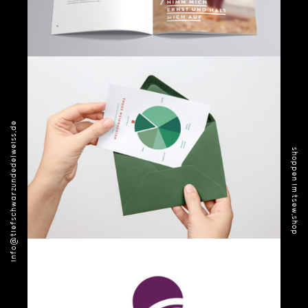
info@tiefschwarzundedelweiss.de
shoppen im tsew.shop