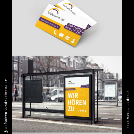
info@tiefschwarzundedelweiss.de
shoppen im tsew.shop